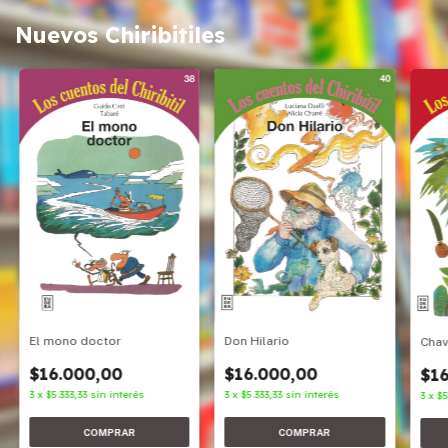
Nuevos Chiribitiles
Don Hilario
El mono doctor
Cha
$16.000,00
$16.000,00
$16
3
x
$5.333,33
sin interés
3
x
$5.333,33
sin interés
3
x
$5