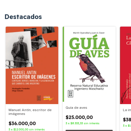
Destacados
Guía de aves
Manuel Antín, escritor de
La i
imágenes
$25.000,00
$38
$36.000,00
3
x
$8.333,33
sin interés
3
x
$1
3
x
$12.000,00
sin interés