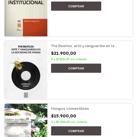
The Beatles: arte y vanguardia en la
sociedad de masas
$21.900,00
3
x
$7.300,00
sin interés
Hongos comestibles
$15.900,00
3
x
$5.300,00
sin interés