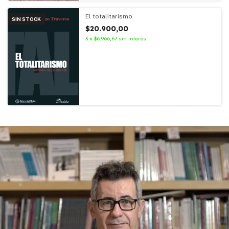
El totalitarismo
SIN STOCK
$20.900,00
3
x
$6.966,67
sin interés