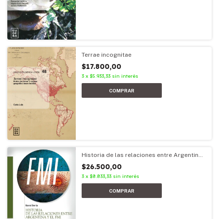
Terrae incognitae
$17.800,00
3
x
$5.933,33
sin interés
Historia de las relaciones entre Argentina
y el FMI
$26.500,00
3
x
$8.833,33
sin interés