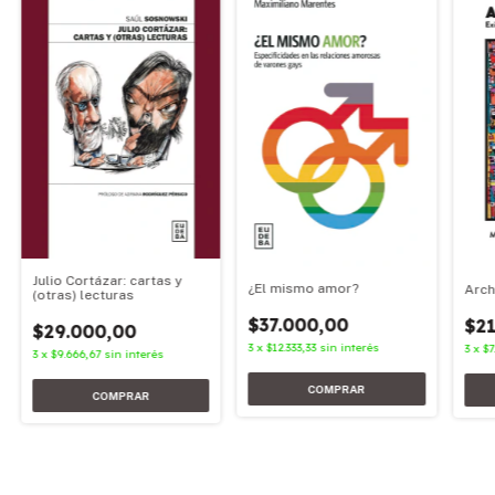
Julio Cortázar: cartas y
¿El mismo amor?
Arch
(otras) lecturas
$37.000,00
$21
$29.000,00
3
x
$12.333,33
sin interés
3
x
$7
3
x
$9.666,67
sin interés