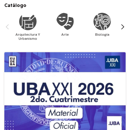
Catálogo
Arquitectura Y
Arte
Biología
Cie
Urbanismo