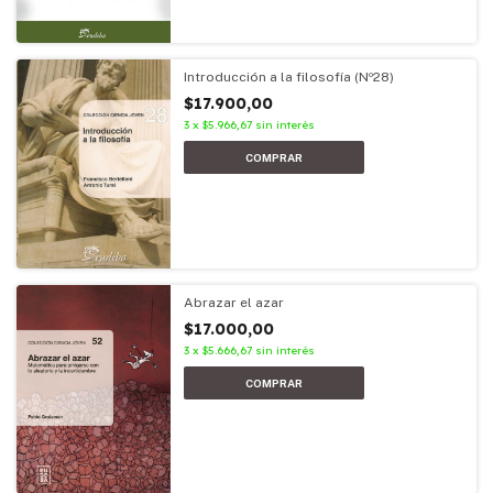
Introducción a la filosofía (Nº28)
$17.900,00
3
x
$5.966,67
sin interés
Abrazar el azar
$17.000,00
3
x
$5.666,67
sin interés