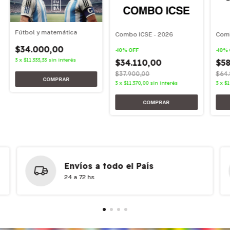
Fútbol y matemática
Combo ICSE - 2026
Comb
$34.000,00
-
10
%
OFF
-
10
%
3
x
$11.333,33
sin interés
$34.110,00
$58
$37.900,00
$64.
3
x
$11.370,00
sin interés
3
x
$1
Envíos a todo el País
24 a 72 hs