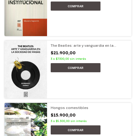
The Beatles: arte y vanguardia en la
sociedad de masas
$21.900,00
3
x
$7.300,00
sin interés
Hongos comestibles
$15.900,00
3
x
$5.300,00
sin interés