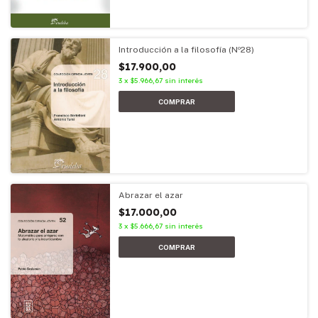
Introducción a la filosofía (Nº28)
$17.900,00
3
x
$5.966,67
sin interés
Abrazar el azar
$17.000,00
3
x
$5.666,67
sin interés