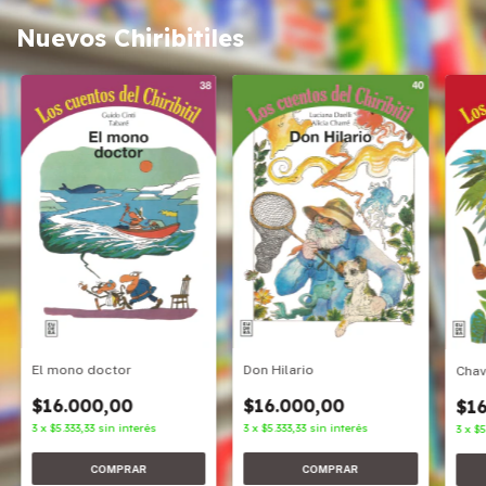
Nuevos Chiribitiles
Don Hilario
El mono doctor
Cha
$16.000,00
$16.000,00
$16
3
x
$5.333,33
sin interés
3
x
$5.333,33
sin interés
3
x
$5