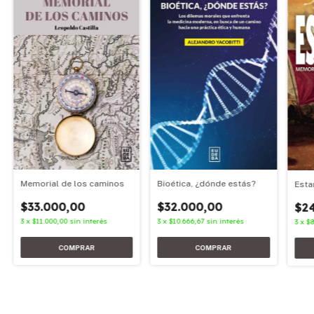
Memorial de los caminos
Bioética, ¿dónde estás?
Esta
$33.000,00
$32.000,00
$2
3
x
$11.000,00
sin interés
3
x
$10.666,67
sin interés
3
x
$8