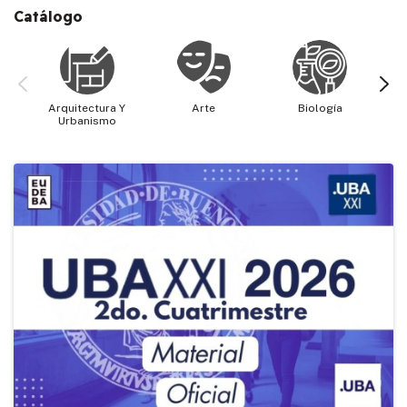
Catálogo
Arquitectura Y
Arte
Biología
Cie
Urbanismo