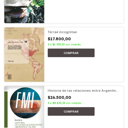
Terrae incognitae
$17.800,00
3
x
$5.933,33
sin interés
Historia de las relaciones entre Argentina
y el FMI
$26.500,00
3
x
$8.833,33
sin interés