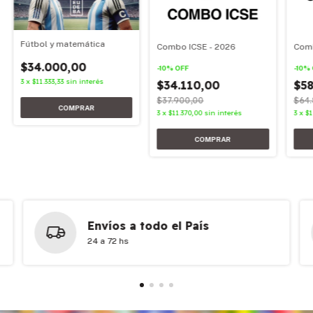
Fútbol y matemática
Combo ICSE - 2026
Comb
$34.000,00
-
10
%
OFF
-
10
%
3
x
$11.333,33
sin interés
$34.110,00
$58
$37.900,00
$64.
3
x
$11.370,00
sin interés
3
x
$1
Envíos a todo el País
24 a 72 hs