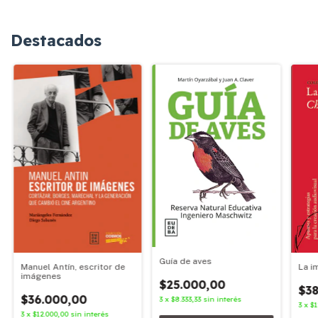
Destacados
Guía de aves
Manuel Antín, escritor de
La i
imágenes
$25.000,00
$38
$36.000,00
3
x
$8.333,33
sin interés
3
x
$1
3
x
$12.000,00
sin interés