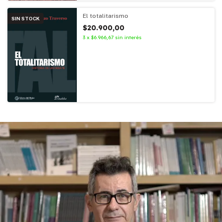
El totalitarismo
SIN STOCK
$20.900,00
3
x
$6.966,67
sin interés